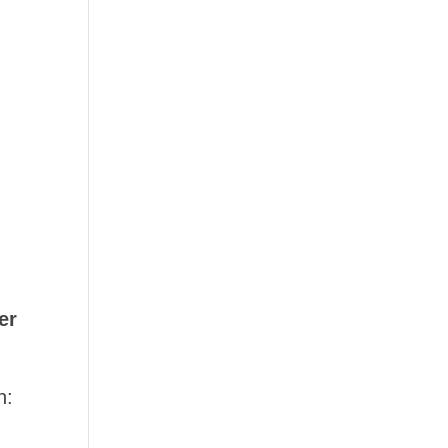
er
n: