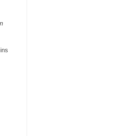
en
ins