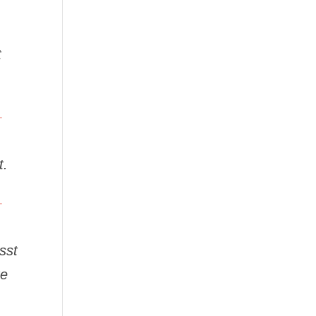
t
t.
sst
te