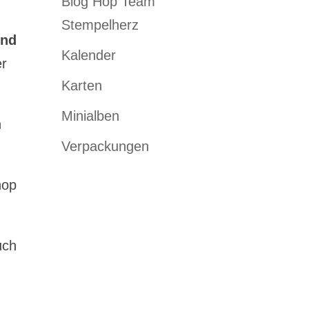
Blog Hop Team
Stempelherz
end
Kalender
er
Karten
Minialben
n
Verpackungen
hop
uch