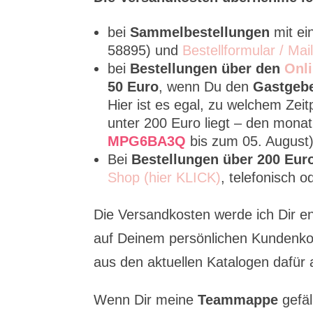
bei
Sammelbestellungen
mit e
58895) und
Bestellformular / Mai
bei
Bestellungen über den
Onli
50 Euro
, wenn Du den
Gastgeb
Hier ist es egal, zu welchem Zei
unter 200 Euro liegt – den mona
MPG6BA3Q
bis zum 05. August
Bei
Bestellungen über 200 Eur
Shop (hier KLICK)
, telefonisch 
Die Versandkosten werde ich Dir e
auf Deinem persönlichen Kundenko
aus den aktuellen Katalogen dafür 
Wenn Dir meine
Teammappe
gefäl