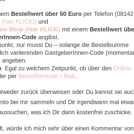
inem
Bestellwert über 50 Euro
per Telefon (08142
l (hier KLICK!)
und
ne-Shop (hier KLICK)
mit einem
Bestellwert übe
erInnen-Code
angibst.
tpunkt, nur musst Du – solange die Bestellsumme
tlich variierenden GastgeberInnen-Code (momenta
) angeben.
o
. Egal zu welchem Zeitpunkt, ob über den
Online-
oder per
Bestellformular / Mail
.
ntweder zurück überweisen oder Du kannst sie au
nto bei mir sammeln und Dir irgendwann mal etwa
aussuchen, was ich Dir dann kostenfrei zuschicke.
lt, würde ich mich sehr über einen Kommentar von