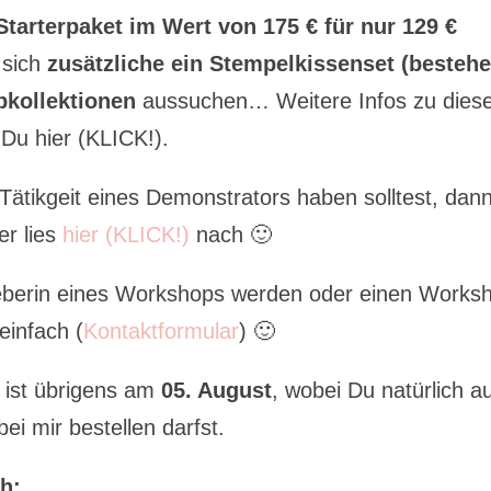
Starterpaket im Wert von 175 € für nur 129 €
 sich
zusätzliche ein Stempelkissenset (besteh
bkollektionen
aussuchen… Weitere Infos zu dies
 Du hier (KLICK!).
ätikgeit eines Demonstrators haben solltest, dan
er lies
hier (KLICK!)
nach 🙂
geberin eines Workshops werden oder einen Works
infach (
Kontaktformular
) 🙂
ist übrigens am
05. August
, wobei Du natürlich a
i mir bestellen darfst.
h: