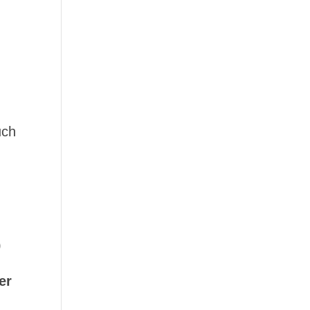
uch
)
er