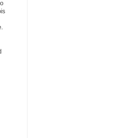
ro
is
e.
d