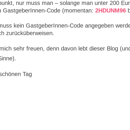
itpunkt, nur muss man – solange man unter 200 Eu
nden GastgeberInnen-Code (momentan:
2HDUNM96
b
 muss kein GastgeberInnen-Code angegeben werd
ch zurücküberweisen.
ich sehr freuen, denn davon lebt dieser Blog (un
Sinne).
 schönen Tag