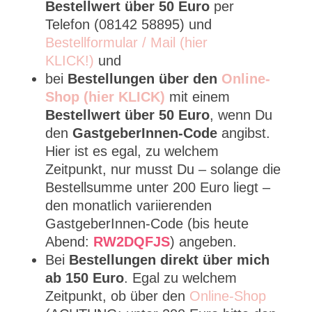
Bestellwert über 50 Euro
per
Telefon (08142 58895) und
Bestellformular / Mail (hier
KLICK!)
und
bei
Bestellungen über den
Online-
Shop (hier KLICK)
mit einem
Bestellwert über 50 Euro
, wenn Du
den
GastgeberInnen-Code
angibst.
Hier ist es egal, zu welchem
Zeitpunkt, nur musst Du – solange die
Bestellsumme unter 200 Euro liegt –
den monatlich variierenden
GastgeberInnen-Code (bis heute
Abend:
RW2DQFJS
) angeben.
Bei
Bestellungen direkt über mich
ab 150 Euro
. Egal zu welchem
Zeitpunkt, ob über den
Online-Shop