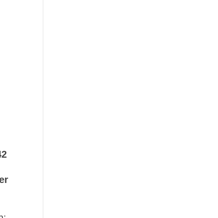
42
er
n: