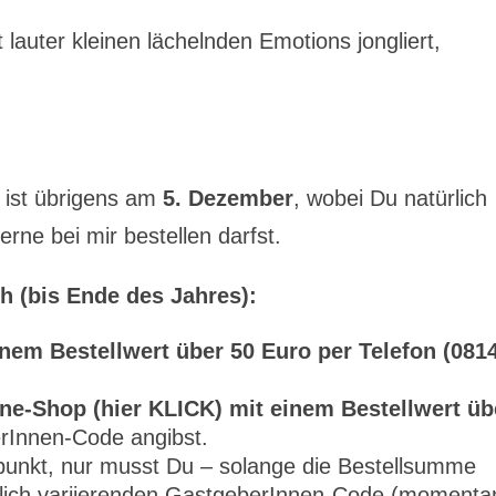
 lauter kleinen lächelnden Emotions jongliert,
ist übrigens am
5. Dezember
, wobei Du natürlich
rne bei mir bestellen darfst.
 (bis Ende des Jahres):
em Bestellwert über 50 Euro per Telefon (081
ne-Shop (hier KLICK) mit einem Bestellwert üb
rInnen-Code angibst.
tpunkt, nur musst Du – solange die Bestellsumme
tlich variierenden GastgeberInnen-Code (momenta