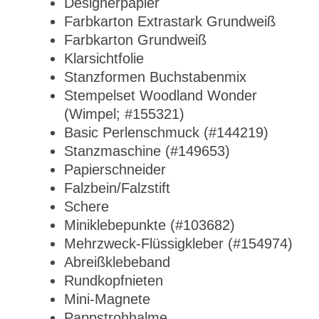
Designerpapier
Farbkarton Extrastark Grundweiß
Farbkarton Grundweiß
Klarsichtfolie
Stanzformen Buchstabenmix
Stempelset Woodland Wonder
(Wimpel; #155321)
Basic Perlenschmuck (#144219)
Stanzmaschine (#149653)
Papierschneider
Falzbein/Falzstift
Schere
Miniklebepunkte (#103682)
Mehrzweck-Flüssigkleber (#154974)
Abreißklebeband
Rundkopfnieten
Mini-Magnete
Pappstrohhalme