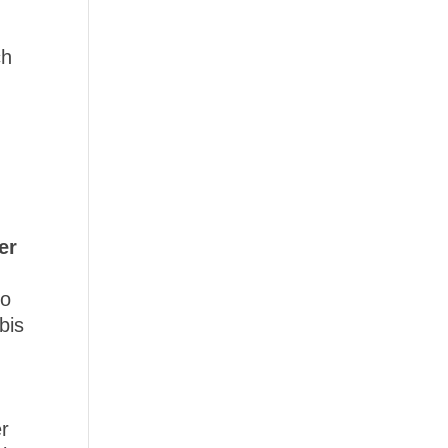
ch
er
ro
bis
r