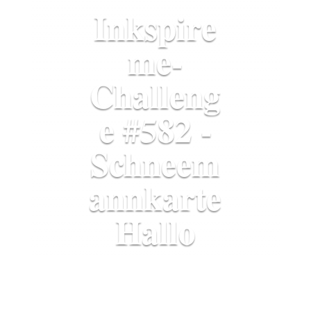
Inkspire
me-
Challeng
e #582 -
Schneem
annkarte
Hallo