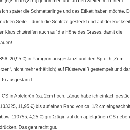
ün (6,8cm x 6,8cm) genommen und an den Stellen mit einem
 ich später die Schmetterlinge und das Etikett haben möchte. D
knickten Seite – durch die Schlitze gesteckt und auf der Rücksei
der Klarsichtstreifen auch auf die Höhe des Grases, damit die
hauen!
856, 20,95 €) in F
arngrün ausgestanzt und den Spruch „Zum
rzen“, nicht mehr erhältlich) auf Flüsterweiß gestempelt und da
 €) ausgestanzt.
n CS in Apfelgrün (ca. 2cm hoch, Länge habe ich einfach gestück
3325, 11,95 €) bis auf einen Rand von ca. 1/2 cm eingeschnit
bow, 110755, 4,25 €) großzügig auf den apfelgrünen CS gebe
drücken. Das geht recht gut.