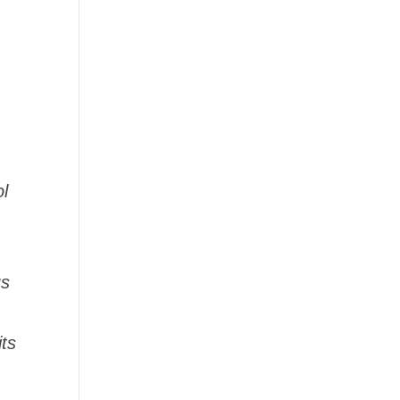
l
us
ts