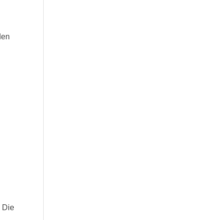
den
. Die