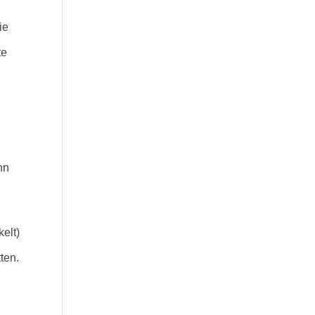
ie
te
nn
elt)
ten.
n