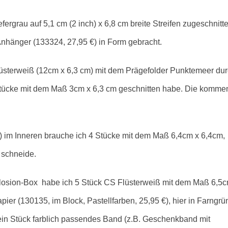
fergrau auf 5,1 cm (2 inch) x 6,8 cm breite Streifen zugeschnitt
Anhänger (133324, 27,95 €) in Form gebracht.
üsterweiß (12cm x 6,3 cm) mit dem Prägefolder Punktemeer du
 Stücke mit dem Maß 3cm x 6,3 cm geschnitten habe. Die komme
 im Inneren brauche ich 4 Stücke mit dem Maß 6,4cm x 6,4cm,
e schneide.
losion-Box habe ich 5 Stück CS Flüsterweiß mit dem Maß 6,5c
er (130135, im Block, Pastellfarben, 25,95 €), hier in Farngrü
ein Stück farblich passendes Band (z.B. Geschenkband mit