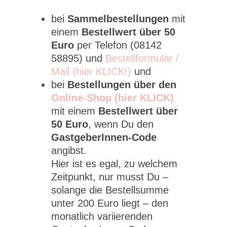
bei
Sammelbestellungen
mit
einem
Bestellwert über 50
Euro
per Telefon (08142
58895) und
Bestellformular /
Mail (hier KLICK!)
und
bei
Bestellungen über den
Online-Shop (hier KLICK)
mit einem
Bestellwert über
50 Euro
, wenn Du den
GastgeberInnen-Code
angibst.
Hier ist es egal, zu welchem
Zeitpunkt, nur musst Du –
solange die Bestellsumme
unter 200 Euro liegt – den
monatlich variierenden