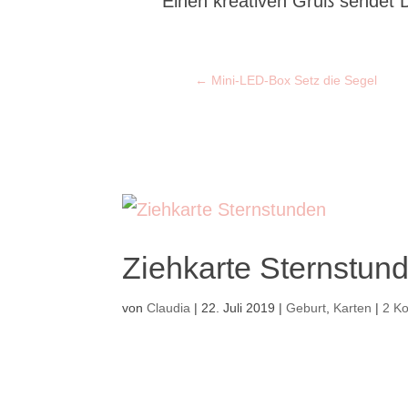
Einen kreativen Gruß sendet D
←
Mini-LED-Box Setz die Segel
Ziehkarte Sternstun
von
Claudia
|
22. Juli 2019
|
Geburt
,
Karten
|
2 K