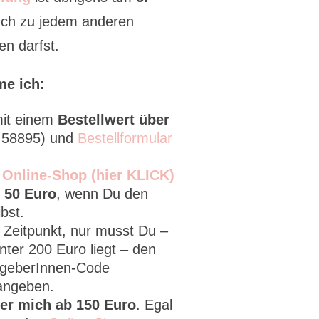
auch zu jedem anderen
en darfst.
me ich:
it einem
Bestellwert über
2 58895) und
Bestellformular
n
Online-Shop (hier KLICK)
 50 Euro
, wenn Du den
bst.
m Zeitpunkt, nur musst Du –
ter 200 Euro liegt – den
stgeberInnen-Code
angeben.
ber mich ab 150 Euro
. Egal