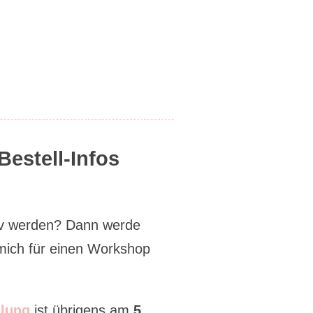
estell-Infos
iv werden? Dann werde
mich für einen Workshop
lung
ist übrigens am
5.