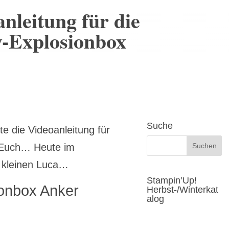
nleitung für die
-Explosionbox
Suche
e die Videoanleitung für
 Euch… Heute im
 kleinen Luca…
Stampin’Up!
onbox Anker
Herbst-/Winterkat
alog