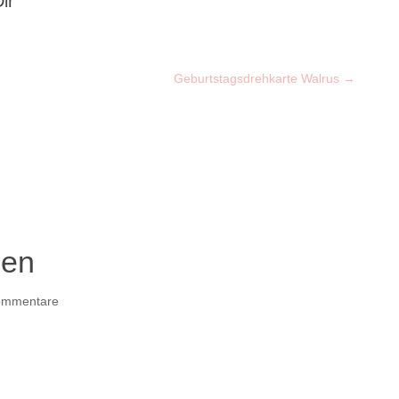
ir
Geburtstagsdrehkarte Walrus
→
den
ommentare