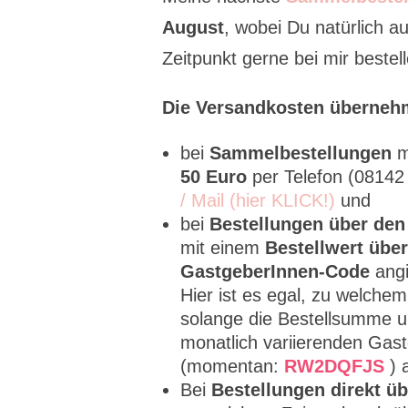
August
, wobei Du natürlich 
Zeitpunkt gerne bei mir bestell
Die Versandkosten überneh
bei
Sammelbestellungen
m
50 Euro
per Telefon (0814
/ Mail (hier KLICK!)
und
bei
Bestellungen über de
mit einem
Bestellwert über
GastgeberInnen-Code
angi
Hier ist es egal, zu welche
solange die Bestellsumme un
monatlich variierenden Ga
(momentan:
RW2DQFJS
) 
Bei
Bestellungen direkt ü