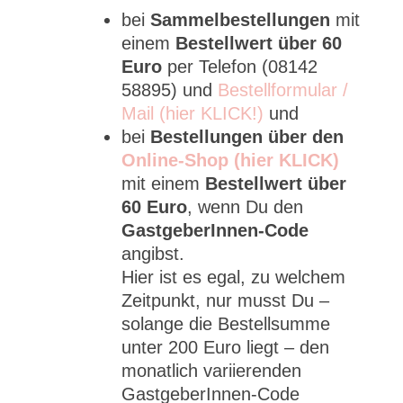
bei
Sammelbestellungen
mit
einem
Bestellwert über 60
Euro
per Telefon (08142
58895) und
Bestellformular /
Mail (hier KLICK!)
und
bei
Bestellungen über den
Online-Shop (hier KLICK)
mit einem
Bestellwert über
60 Euro
, wenn Du den
GastgeberInnen-Code
angibst.
Hier ist es egal, zu welchem
Zeitpunkt, nur musst Du –
solange die Bestellsumme
unter 200 Euro liegt – den
monatlich variierenden
GastgeberInnen-Code