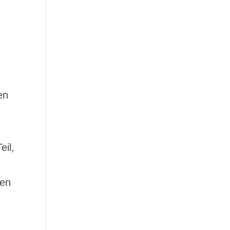
en
eil,
ten