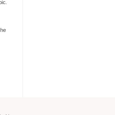
ic.
che
.