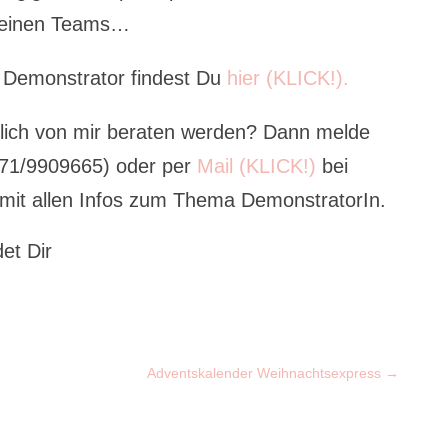
 feinen Teams…
 Demonstrator findest Du
hier (KLICK!).
nlich von mir beraten werden? Dann melde
171/9909665) oder per
Mail (KLICK!)
bei
 mit allen Infos zum Thema DemonstratorIn.
et Dir
Adventskalender Weihnachtsexpress
→