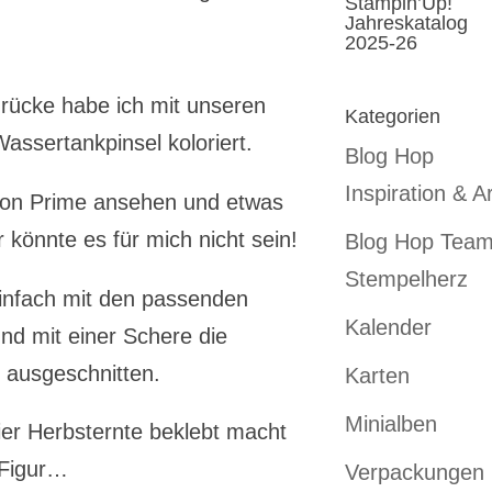
Stampin’Up!
Jahreskatalog
2025-26
ücke habe ich mit unseren
Kategorien
ssertankpinsel koloriert.
Blog Hop
Inspiration & Ar
azon Prime ansehen und etwas
könnte es für mich nicht sein!
Blog Hop Tea
Stempelherz
einfach mit den passenden
Kalender
nd mit einer Schere die
 ausgeschnitten.
Karten
Minialben
er Herbsternte beklebt macht
 Figur…
Verpackungen