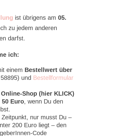
lung
ist übrigens am
05.
auch zu jedem anderen
en darfst.
me ich:
it einem
Bestellwert über
2 58895) und
Bestellformular
 Online-Shop (hier KLICK)
 50 Euro
, wenn Du den
bst.
m Zeitpunkt, nur musst Du –
ter 200 Euro liegt – den
stgeberInnen-Code