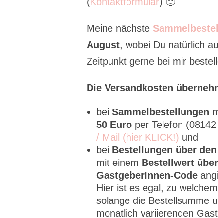
(
Kontaktformular
) 🙂
Meine nächste
Sammelbestel
August
, wobei Du natürlich 
Zeitpunkt gerne bei mir bestell
Die Versandkosten überneh
bei
Sammelbestellungen
m
50 Euro
per Telefon (0814
/ Mail (hier KLICK!)
und
bei
Bestellungen über den
mit einem
Bestellwert über
GastgeberInnen-Code
angi
Hier ist es egal, zu welche
solange die Bestellsumme un
monatlich variierenden Ga