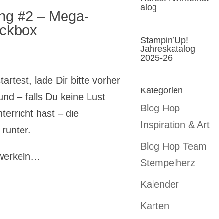
alog
ng #2 – Mega-
ckbox
Stampin’Up!
Jahreskatalog
2025-26
rtest, lade Dir bitte vorher
Kategorien
nd – falls Du keine Lust
Blog Hop
erricht hast – die
Inspiration & Art
runter.
Blog Hop Team
hwerkeln…
Stempelherz
Kalender
Karten