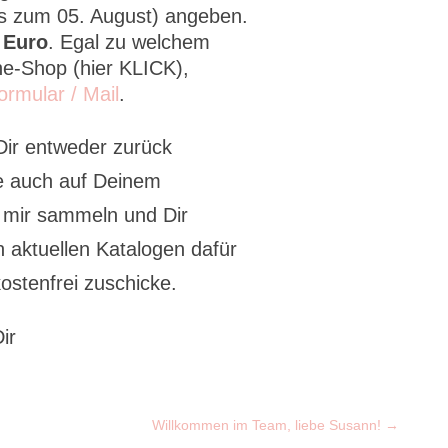
s zum 05. August) angeben.
 Euro
. Egal zu welchem
ne-Shop (hier KLICK),
ormular / Mail
.
Dir entweder zurück
e auch auf Deinem
 mir sammeln und Dir
 aktuellen Katalogen dafür
ostenfrei zuschicke.
ir
Willkommen im Team, liebe Susann!
→