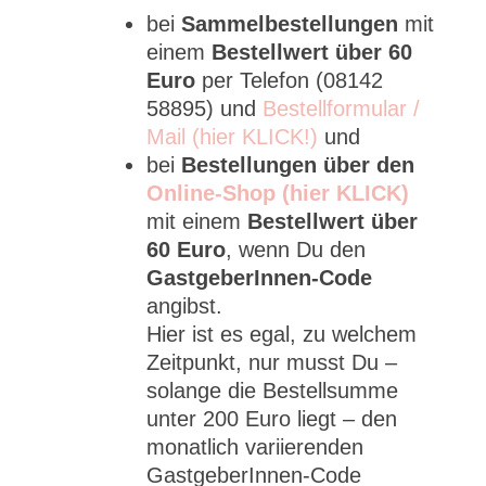
bei
Sammelbestellungen
mit
einem
Bestellwert über 60
Euro
per Telefon (08142
58895) und
Bestellformular /
Mail (hier KLICK!)
und
bei
Bestellungen über den
Online-Shop (hier KLICK)
mit einem
Bestellwert über
60 Euro
, wenn Du den
GastgeberInnen-Code
angibst.
Hier ist es egal, zu welchem
Zeitpunkt, nur musst Du –
solange die Bestellsumme
unter 200 Euro liegt – den
monatlich variierenden
GastgeberInnen-Code