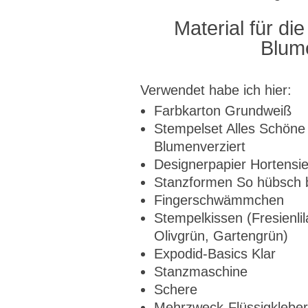
Material für di
Blum
Verwendet habe ich hier:
Farbkarton Grundweiß
Stempelset Alles Schön
Blumenverziert
Designerpapier Hortensi
Stanzformen So hübsch 
Fingerschwämmchen
Stempelkissen (Fresienlil
Olivgrün, Gartengrün)
Expodid-Basics Klar
Stanzmaschine
Schere
Mehrzweck-Flüssigklebe