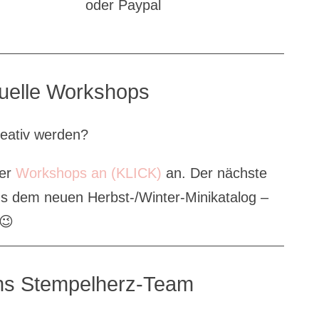
oder Paypal
tuelle Workshops
reativ werden?
ner
Workshops an (KLICK)
an. Der nächste
us dem neuen Herbst-/Winter-Minikatalog –
😉
s Stempelherz-Team