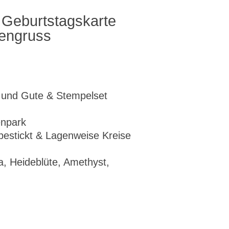
e Geburtstagskarte
engruss
e und Gute &
Stempelset
enpark
bestickt &
Lagenweise Kreise
a, Heideblüte, Amethyst,
r