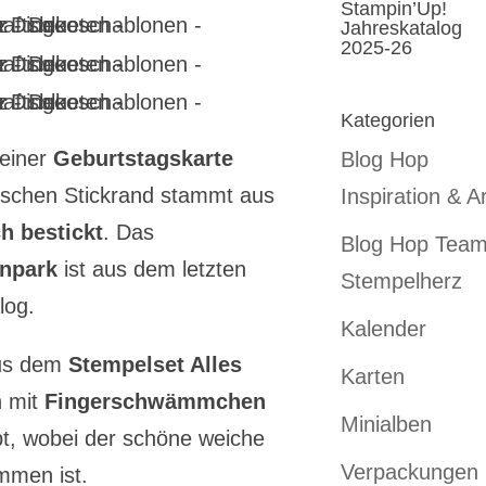
Stampin’Up!
Jahreskatalog
2025-26
Kategorien
meiner
Geburtstagskarte
Blog Hop
schen Stickrand stammt aus
Inspiration & Ar
h bestickt
. Das
Blog Hop Tea
enpark
ist aus dem letzten
Stempelherz
log.
Kalender
aus dem
Stempelset Alles
Karten
h mit
Fingerschwämmchen
Minialben
bt, wobei der schöne weiche
Verpackungen
mmen ist.