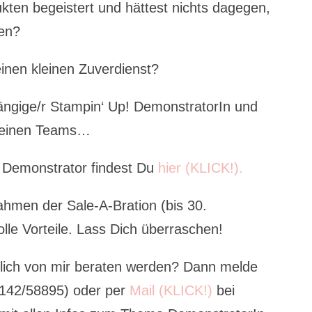
kten begeistert und hättest nichts dagegen,
ren?
einen kleinen Zuverdienst?
ngige/r Stampin‘ Up! DemonstratorIn und
 feinen Teams…
 Demonstrator findest Du
hier (KLICK!).
hmen der Sale-A-Bration (bis 30.
lle Vorteile. Lass Dich überraschen!
nlich von mir beraten werden? Dann melde
8142/58895) oder per
Mail (KLICK!)
bei