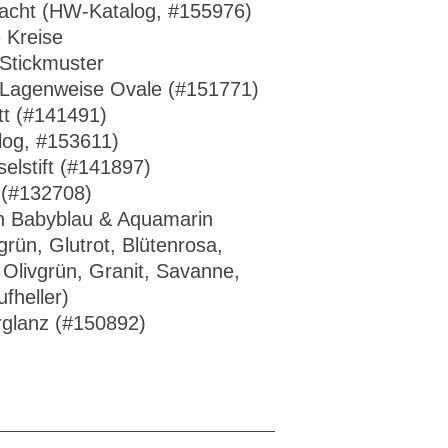
acht (HW-Katalog, #155976)
 Kreise
Stickmuster
 Lagenweise Ovale (#151771)
tt (#141491)
log, #153611)
selstift (#141897)
 (#132708)
n Babyblau & Aquamarin
rün, Glutrot, Blütenrosa,
Olivgrün, Granit, Savanne,
fheller)
rglanz (#150892)