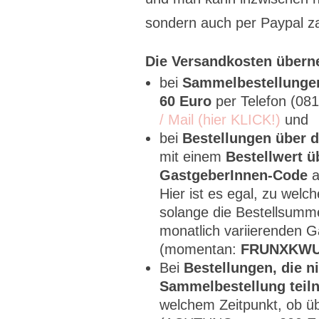
sondern auch per Paypal za
Die Versandkosten übern
bei
Sammelbestellung
60 Euro
per Telefon (0
/ Mail (hier KLICK!)
und
bei
Bestellungen über 
mit einem
Bestellwert ü
GastgeberInnen-Code
a
Hier ist es egal, zu wel
solange die Bestellsumme
monatlich variierenden 
(momentan:
FRUNXKW
Bei
Bestellungen, die n
Sammelbestellung teil
welchem Zeitpunkt, ob ü