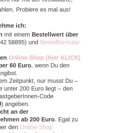
hlen. Probiere es mal aus!
ehme ich:
en
mit einem
Bestellwert über
8142 58895) und
Bestellformular
den
Online-Shop (hier KLICK)
ber 60 Euro
, wenn Du den
ngibst.
chem Zeitpunkt, nur musst Du –
 unter 200 Euro liegt – den
GastgeberInnen-Code
U
) angeben.
icht an der
nehmen ab 200 Euro
. Egal zu
ber den
Online-Shop