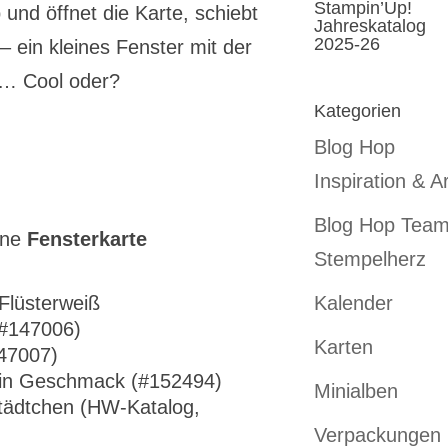
Stampin’Up!
und öffnet die Karte, schiebt
Jahreskatalog
2025-26
 ein kleines Fenster mit der
f… Cool oder?
Kategorien
Blog Hop
Inspiration & Ar
Blog Hop Tea
ine
Fensterkarte
Stempelherz
Kalender
Flüsterweiß
(#147006)
Karten
147007)
in Geschmack (#152494)
Minialben
tädtchen (HW-Katalog,
Verpackungen