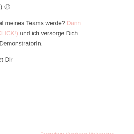
r
) 🙂
eil meines Teams werde?
Dann
KLICK!)
und ich versorge Dich
 DemonstratorIn.
t Dir