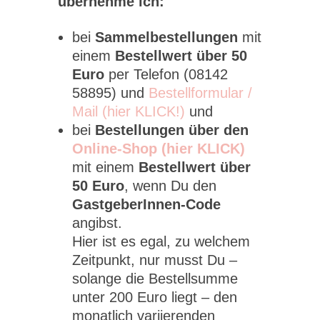
übernehme ich:
bei
Sammelbestellungen
mit
einem
Bestellwert über 50
Euro
per Telefon (08142
58895) und
Bestellformular /
Mail (hier KLICK!)
und
bei
Bestellungen über den
Online-Shop (hier KLICK)
mit einem
Bestellwert über
50 Euro
, wenn Du den
GastgeberInnen-Code
angibst.
Hier ist es egal, zu welchem
Zeitpunkt, nur musst Du –
solange die Bestellsumme
unter 200 Euro liegt – den
monatlich variierenden