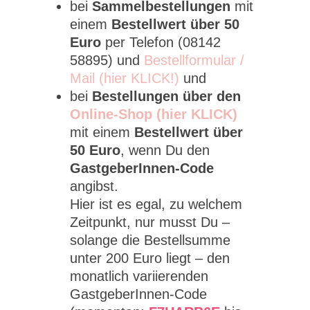
bei
Sammelbestellungen
mit
einem
Bestellwert über 50
Euro
per Telefon (08142
58895) und
Bestellformular /
Mail (hier KLICK!)
und
bei
Bestellungen über den
Online-Shop (hier KLICK)
mit einem
Bestellwert über
50 Euro
, wenn Du den
GastgeberInnen-Code
angibst.
Hier ist es egal, zu welchem
Zeitpunkt, nur musst Du –
solange die Bestellsumme
unter 200 Euro liegt – den
monatlich variierenden
GastgeberInnen-Code