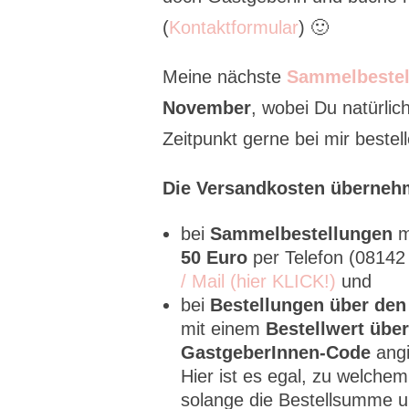
(
Kontaktformular
) 🙂
Meine nächste
Sammelbestel
November
, wobei Du natürli
Zeitpunkt gerne bei mir bestell
Die Versandkosten überneh
bei
Sammelbestellungen
m
50 Euro
per Telefon (0814
/ Mail (hier KLICK!)
und
bei
Bestellungen über den
mit einem
Bestellwert über
GastgeberInnen-Code
angi
Hier ist es egal, zu welche
solange die Bestellsumme un