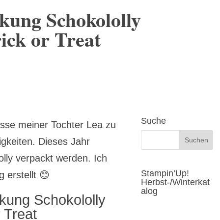
kung Schokololly
ick or Treat
Suche
asse meiner Tochter Lea zu
igkeiten. Dieses Jahr
olly verpackt werden. Ich
Stampin’Up!
 erstellt 😊
Herbst-/Winterkat
alog
kung Schokololly
r Treat