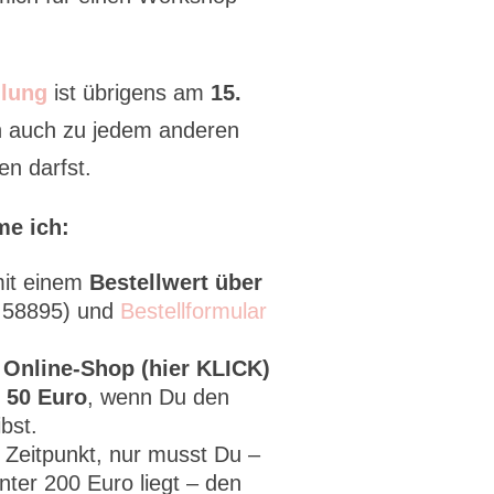
lung
ist übrigens am
15.
ch auch zu jedem anderen
en darfst.
me ich:
it einem
Bestellwert über
2 58895) und
Bestellformular
 Online-Shop (hier KLICK)
 50 Euro
, wenn Du den
bst.
m Zeitpunkt, nur musst Du –
ter 200 Euro liegt – den