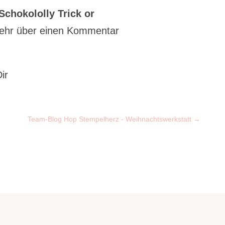
chokololly Trick or
 sehr über einen Kommentar
ir
Team-Blog Hop Stempelherz - Weihnachtswerkstatt
→