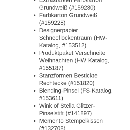
Extrastarken Farbkarton
Grundweiß (#159230)
Farbkarton Grundweiß
(#159228)
Designerpapier
Schneeflockentraum (HW-
Katalog, #153512)
Produktpaket Verschneite
Weihnachten (HW-Katalog,
#155187)
Stanzformen Bestickte
Rechtecke (#151820)
Blending-Pinsel (FS-Katalog,
#153611)
Wink of Stella Glitzer-
Pinselstift (#141897)
Memento Stempelkissen
(#132708)