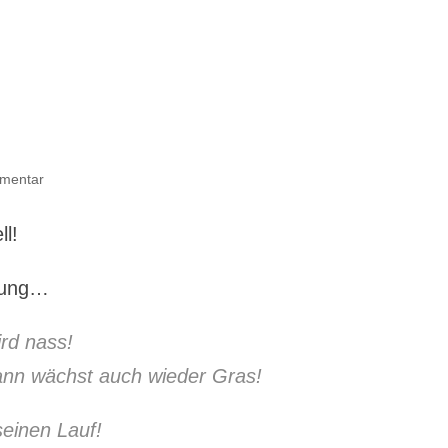
mentar
l!
erung…
ird nass!
ann wächst auch wieder Gras!
seinen Lauf!