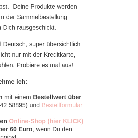
bst. Deine Produkte werden
m der Sammelbestellung
an Dich rausgeschickt.
 Deutsch, super übersichtlich
cht nur mit der Kreditkarte,
hlen. Probiere es mal aus!
ehme ich:
en
mit einem
Bestellwert über
8142 58895) und
Bestellformular
den
Online-Shop (hier KLICK)
ber 60 Euro
, wenn Du den
ngibst.