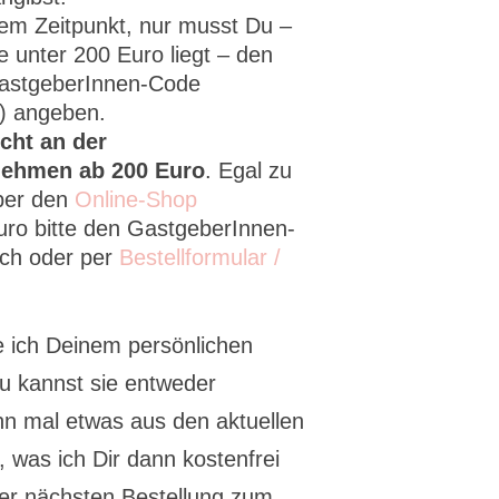
chem Zeitpunkt, nur musst Du –
 unter 200 Euro liegt – den
GastgeberInnen-Code
) angeben.
icht an der
nehmen ab 200 Euro
. Egal zu
ber den
Online-Shop
ro bitte den GastgeberInnen-
sch oder per
Bestellformular /
e ich Deinem persönlichen
u kannst sie entweder
n mal etwas aus den aktuellen
 was ich Dir dann kostenfrei
der nächsten Bestellung zum