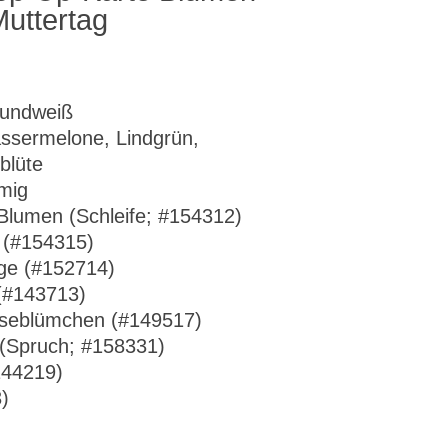
uttertag
rundweiß
ssermelone, Lindgrün,
blüte
umig
 Blumen (Schleife; #154312)
 (#154315)
ge (#152714)
(#143713)
nseblümchen (#149517)
 (Spruch; #158331)
144219)
)