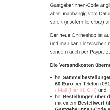
GastgeberInnen-Code angi
aber unabhängig vom Datu
sofort (insofern lieferbar) 
Der neue Onlineshop ist auf
und man kann inzwischen ni
sondern auch per Paypal za
Die Versandkosten übern
bei
Sammelbestellung
60 Euro
per Telefon (0
/ Mail (hier KLICK!)
und
bei
Bestellungen über 
mit einem
Bestellwert ü
GastgeberInnen-Code
a