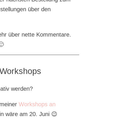
estellungen über den
sehr über nette Kommentare.
🙂
e Workshops
eativ werden?
 meiner
Workshops an
in wäre am 20. Juni 😉