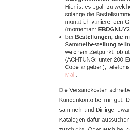
Hier ist es egal, zu wel
solange die Bestellsumme
monatlich variierenden 
(momentan:
EBDGNUY2
Bei
Bestellungen, die n
Sammelbestellung teil
welchem Zeitpunkt, ob ü
(ACHTUNG: unter 200 Eu
Code angeben), telefoni
Mail
.
Die Versandkosten schreib
Kundenkonto bei mir gut. D
sammeln und Dir irgendwan
Katalogen dafür aussuchen,
zuschicke. Oder auch bei 