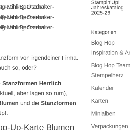
Stampin’Up!
Jahreskatalog
2025-26
Kategorien
Blog Hop
Inspiration & Ar
anzform von irgendeiner Firma.
Blog Hop Tea
auch so, oder?
Stempelherz
e
Stanzformen Herrlich
Kalender
ktuell, aber lagen so rum),
Karten
 Blumen
und die
Stanzformen
p!.
Minialben
 Pop-Up-Karte Blumen
Verpackungen