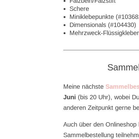
Falzbein/Falzstift
Schere
Miniklebepunkte (#10368
Dimensionals (#104430)
Mehrzweck-Flüssigklebe
Sammel
Meine nächste
Sammelbes
Juni
(bis 20 Uhr), wobei D
anderen Zeitpunkt gerne bei
Auch über den Onlineshop 
Sammelbestellung teilneh