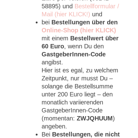
58895) und
Bestellformular /
Mail (hier KLICK!)
und
bei
Bestellungen über den
Online-Shop (hier KLICK)
mit einem
Bestellwert über
60 Euro
, wenn Du den
GastgeberInnen-Code
angibst.
Hier ist es egal, zu welchem
Zeitpunkt, nur musst Du –
solange die Bestellsumme
unter 200 Euro liegt – den
monatlich variierenden
GastgeberInnen-Code
(momentan:
ZWJQHUUM
)
angeben.
Bei
Bestellungen, die nicht