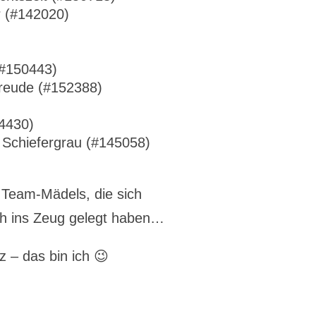
r (#142020)
(#150443)
Freude (#152388)
4430)
 Schiefergrau (#145058)
 Team-Mädels, die sich
uch ins Zeug gelegt haben…
 – das bin ich 😉