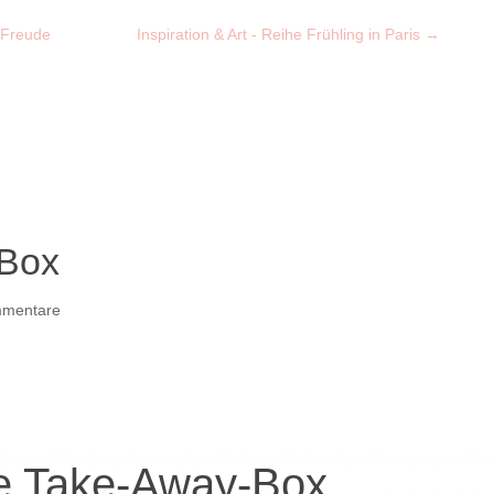
 Freude
Inspiration & Art - Reihe Frühling in Paris
→
-Box
mmentare
e Take-Away-Box