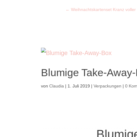
←
Weihnachtskartenset Kranz voller
Blumige Take-Away
von
Claudia
|
1. Juli 2019
|
Verpackungen
|
0 Ko
Blumig