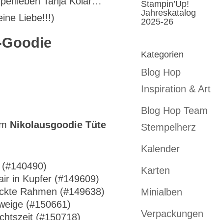
uperlieben Tanja Kolar…
Stampin’Up!
Jahreskatalog
ne Liebe!!!)
2025-26
-Goodie
Kategorien
Blog Hop
Inspiration & Art
Blog Hop Team
em
Nikolausgoodie Tüte
Stempelherz
Kalender
ß (#140490)
Karten
ir in Kupfer (#149609)
tickte Rahmen (#149638)
Minialben
weige (#150661)
Verpackungen
chtszeit (#150718)