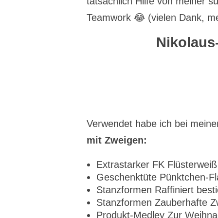
tatsächlich Hilfe von meiner s
Teamwork 😂 (vielen Dank, mei
Nikolaus
Verwendet habe ich bei mein
mit Zweigen:
Extrastarker FK Flüsterwei
Geschenktüte Pünktchen-Fla
Stanzformen Raffiniert bes
Stanzformen Zauberhafte Z
Produkt-Medley Zur Weihna