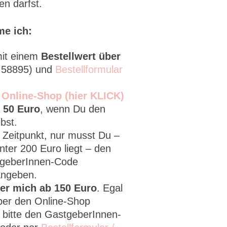
en darfst.
me ich:
it einem
Bestellwert über
2 58895) und
Bestellformular
n
Online-Shop (hier KLICK)
 50 Euro
, wenn Du den
bst.
m Zeitpunkt, nur musst Du –
ter 200 Euro liegt – den
stgeberInnen-Code
angeben.
ber mich ab 150 Euro
. Egal
ber den Online-Shop
bitte den GastgeberInnen-