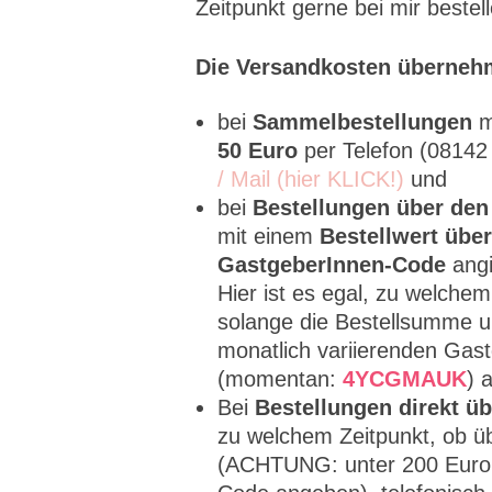
Zeitpunkt gerne bei mir bestell
Die Versandkosten überneh
bei
Sammelbestellungen
m
50 Euro
per Telefon (0814
/ Mail (hier KLICK!)
und
bei
Bestellungen über de
mit einem
Bestellwert über
GastgeberInnen-Code
angi
Hier ist es egal, zu welche
solange die Bestellsumme un
monatlich variierenden Ga
(momentan:
4YCGMAUK
) 
Bei
Bestellungen direkt ü
zu welchem Zeitpunkt, ob ü
(ACHTUNG: unter 200 Euro 