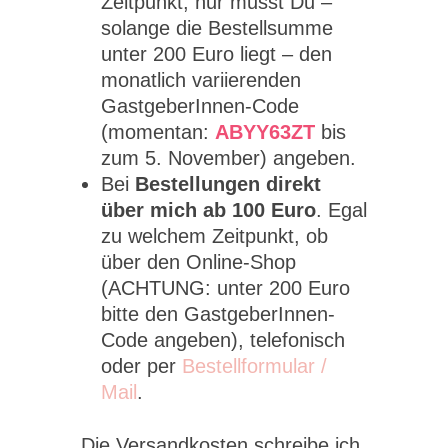
Zeitpunkt, nur musst Du –
solange die Bestellsumme
unter 200 Euro liegt – den
monatlich variierenden
GastgeberInnen-Code
(momentan:
ABYY63ZT
bis
zum 5. November) angeben.
Bei
Bestellungen direkt
über mich ab 100 Euro
. Egal
zu welchem Zeitpunkt, ob
über den Online-Shop
(ACHTUNG: unter 200 Euro
bitte den GastgeberInnen-
Code angeben), telefonisch
oder per
Bestellformular /
Mail
.
Die Versandkosten schreibe ich