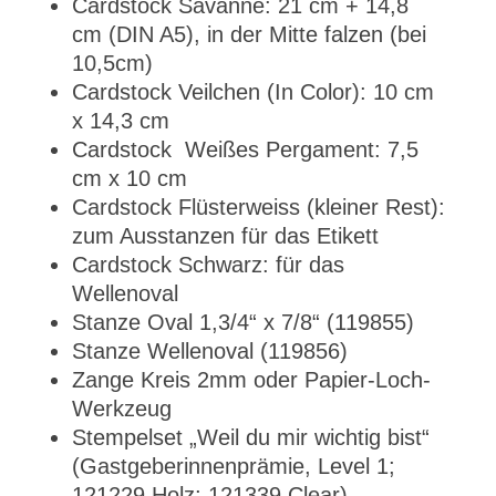
Cardstock Savanne: 21 cm + 14,8
cm (DIN A5), in der Mitte falzen (bei
10,5cm)
Cardstock Veilchen (In Color): 10 cm
x 14,3 cm
Cardstock Weißes Pergament: 7,5
cm x 10 cm
Cardstock Flüsterweiss (kleiner Rest):
zum Ausstanzen für das Etikett
Cardstock Schwarz: für das
Wellenoval
Stanze Oval 1,3/4“ x 7/8“ (119855)
Stanze Wellenoval (119856)
Zange Kreis 2mm oder Papier-Loch-
Werkzeug
Stempelset „Weil du mir wichtig bist“
(Gastgeberinnenprämie, Level 1;
121229 Holz; 121339 Clear)