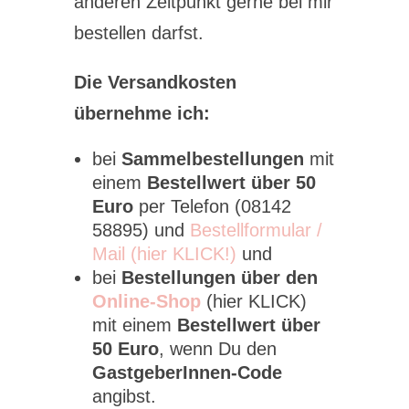
anderen Zeitpunkt gerne bei mir
bestellen darfst.
Die Versandkosten
übernehme ich:
bei
Sammelbestellungen
mit
einem
Bestellwert über 50
Euro
per Telefon (08142
58895) und
Bestellformular /
Mail (hier KLICK!)
und
bei
Bestellungen über den
Online-Shop
(hier KLICK)
mit einem
Bestellwert über
50 Euro
, wenn Du den
GastgeberInnen-Code
angibst.