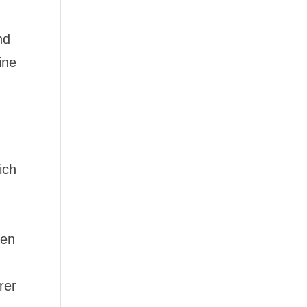
nd
ine
ich
ben
rer