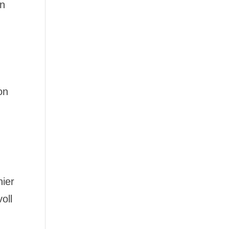
in
on
ier
oll