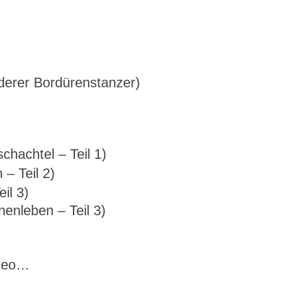
derer Bordürenstanzer)
chachtel – Teil 1)
– Teil 2)
il 3)
enleben – Teil 3)
ideo…