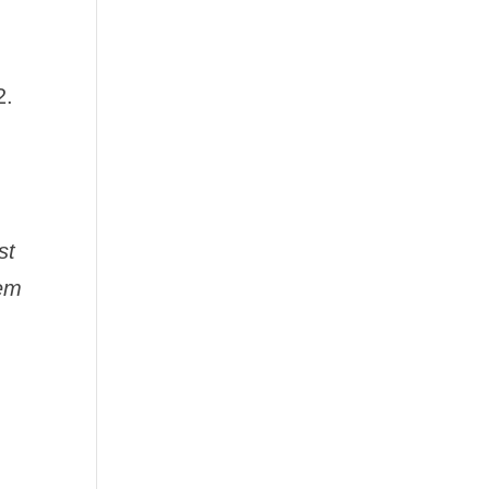
2.
st
nem