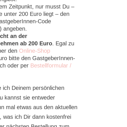
chem Zeitpunkt, nur musst Du –
 unter 200 Euro liegt – den
GastgeberInnen-Code
) angeben.
icht an der
nehmen ab 200 Euro
. Egal zu
ber den
Online-Shop
ro bitte den GastgeberInnen-
sch oder per
Bestellformular /
e ich Deinem persönlichen
u kannst sie entweder
n mal etwas aus den aktuellen
 was ich Dir dann kostenfrei
der nächsten Bestellung zum