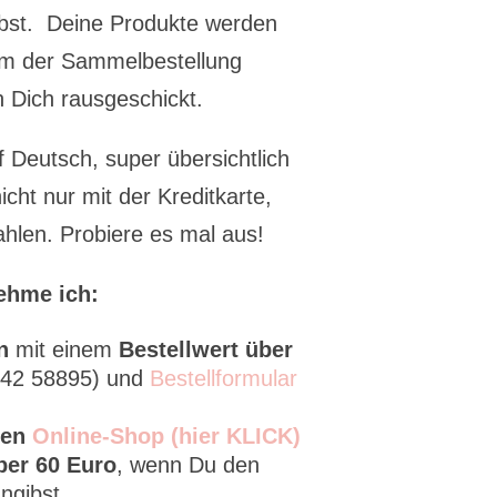
bst. Deine Produkte werden
m der Sammelbestellung
an Dich rausgeschickt.
 Deutsch, super übersichtlich
cht nur mit der Kreditkarte,
hlen. Probiere es mal aus!
ehme ich:
en
mit einem
Bestellwert über
8142 58895) und
Bestellformular
den
Online-Shop (hier KLICK)
ber 60 Euro
, wenn Du den
ngibst.