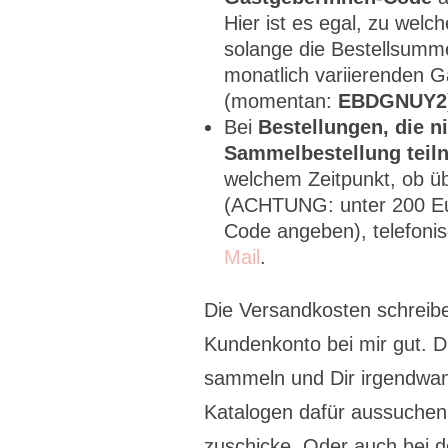
Hier ist es egal, zu wel
solange die Bestellsumme
monatlich variierenden 
(momentan:
EBDGNUY2
Bei
Bestellungen, die n
Sammelbestellung teil
welchem Zeitpunkt, ob ü
(ACHTUNG: unter 200 Eu
Code angeben), telefoni
Mail
.
Die Versandkosten schreib
Kundenkonto bei mir gut. D
sammeln und Dir irgendwan
Katalogen dafür aussuchen,
zuschicke. Oder auch bei 