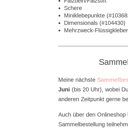
Falzbein/Falzstift
Schere
Miniklebepunkte (#10368
Dimensionals (#104430)
Mehrzweck-Flüssigklebe
Sammel
Meine nächste
Sammelbes
Juni
(bis 20 Uhr), wobei D
anderen Zeitpunkt gerne bei
Auch über den Onlineshop 
Sammelbestellung teilneh