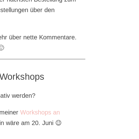
estellungen über den
sehr über nette Kommentare.
🙂
e Workshops
eativ werden?
 meiner
Workshops an
in wäre am 20. Juni 😉