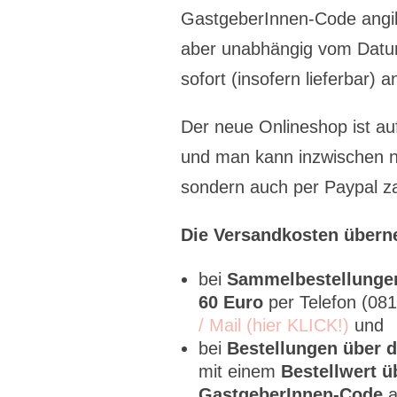
GastgeberInnen-Code angi
aber unabhängig vom Datu
sofort (insofern lieferbar) 
Der neue Onlineshop ist auf
und man kann inzwischen ni
sondern auch per Paypal za
Die Versandkosten übern
bei
Sammelbestellung
60 Euro
per Telefon (0
/ Mail (hier KLICK!)
und
bei
Bestellungen über 
mit einem
Bestellwert ü
GastgeberInnen-Code
a