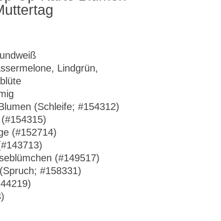
uttertag
rundweiß
ssermelone, Lindgrün,
blüte
umig
 Blumen (Schleife; #154312)
 (#154315)
ge (#152714)
(#143713)
nseblümchen (#149517)
 (Spruch; #158331)
144219)
)