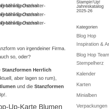
Stampin’Up!
Jahreskatalog
2025-26
Kategorien
Blog Hop
Inspiration & Ar
anzform von irgendeiner Firma.
Blog Hop Tea
auch so, oder?
Stempelherz
e
Stanzformen Herrlich
Kalender
ktuell, aber lagen so rum),
Karten
 Blumen
und die
Stanzformen
p!.
Minialben
 Pop-Up-Karte Blumen
Verpackungen