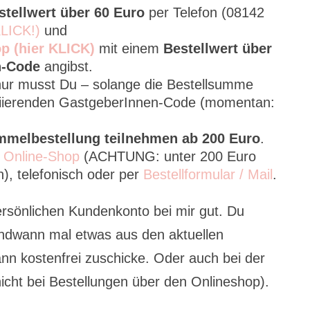
tellwert über 60 Euro
per Telefon (08142
KLICK!)
und
p (hier KLICK)
mit einem
Bestellwert über
n-Code
angibst.
 nur musst Du – solange die Bestellsumme
variierenden GastgeberInnen-Code (momentan:
ammelbestellung teilnehmen ab 200 Euro
.
n
Online-Shop
(ACHTUNG: unter 200 Euro
, telefonisch oder per
Bestellformular / Mail
.
rsönlichen Kundenkonto bei mir gut. Du
endwann mal etwas aus den aktuellen
nn kostenfrei zuschicke. Oder auch bei der
icht bei Bestellungen über den Onlineshop).