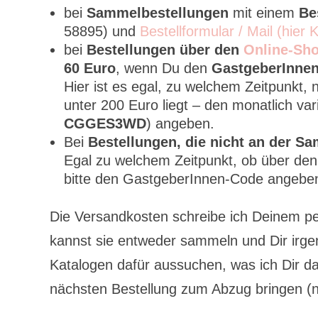
bei
Sammelbestellungen
mit einem
Bes
58895) und
Bestellformular / Mail (hier 
bei
Bestellungen über den
Online-Sho
60 Euro
, wenn Du den
GastgeberInne
Hier ist es egal, zu welchem Zeitpunkt,
unter 200 Euro liegt – den monatlich 
CGGES3WD
) angeben.
Bei
Bestellungen, die nicht an der S
Egal zu welchem Zeitpunkt, ob über de
bitte den GastgeberInnen-Code angeben)
Die Versandkosten schreibe ich Deinem pe
kannst sie entweder sammeln und Dir irg
Katalogen dafür aussuchen, was ich Dir da
nächsten Bestellung zum Abzug bringen (n