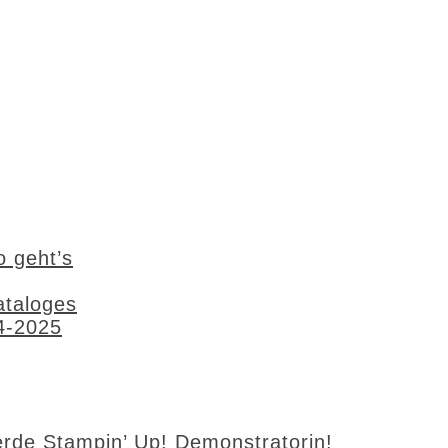
o geht’s
ataloges
4-2025
de Stampin’ Up! Demonstratorin!