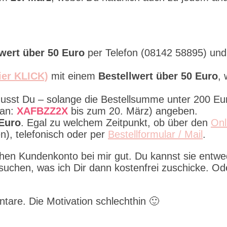
wert über 50 Euro
per Telefon (08142 58895) un
ier KLICK)
mit einem
Bestellwert über 50 Euro
,
musst Du – solange die Bestellsumme unter 200 Eur
tan:
XAFBZZ2X
bis zum 20. März) angeben.
 Euro
. Egal zu welchem Zeitpunkt, ob über den
Onl
), telefonisch oder per
Bestellformular / Mail
.
chen Kundenkonto bei mir gut. Du kannst sie entw
suchen, was ich Dir dann kostenfrei zuschicke. Od
tare. Die Motivation schlechthin 🙂