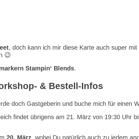
eet
, doch kann ich mir diese Karte auch super mi
n 😉
markern Stampin‘ Blends
.
rkshop- & Bestell-Infos
rde doch Gastgeberin und buche mich für einen 
h findet übrigens am 21. März von 19:30 Uhr bis 
 am
20. März
, wobei Du natürlich auch zu jedem and